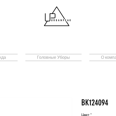
жда
Головные Уборы
О комп
BK124094
Цвет
*