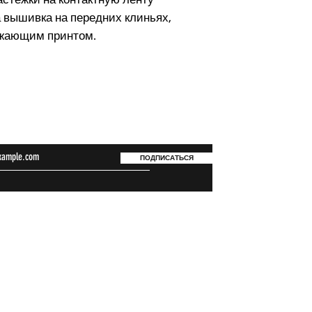
ра вышивка на передних клиньях,
ажающим принтом.
ься на новости
UP
Связат
ПОДПИСАТЬСЯ
Контакты
Политика конфиденциальност