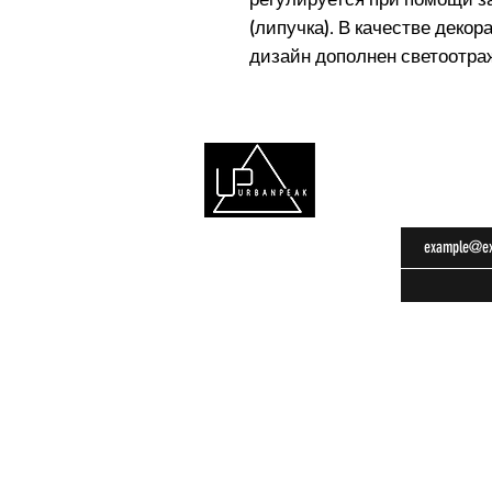
(липучка). В качестве деко
дизайн дополнен светоотр
Подписат
Главная
Весна-лето
О компании
Осень-зима