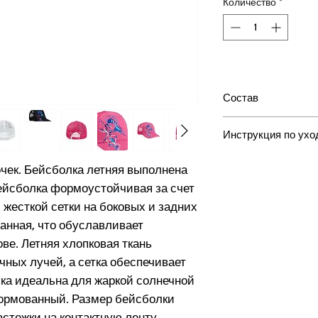
Количество
*
Состав
хлопок 60%, ПЭ 40%
Инструкция по ухо
Ручная стирка, ма
очек. Бейсболка летняя выполнена
градусов, Барабан
 Бейсболка формоустойчивая за счет
запрещено, Отбели
 жесткой сетки на боковых и задних
чистка запрещена
анная, что обуславливает
ве. Летняя хлопковая ткань
ных лучей, а сетка обеспечивает
ка идеальна для жаркой солнечной
формованный. Размер бейсболки
стежки на контактную ленту