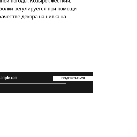
ной погоды. Козырек жесткий,
болки регулируется при помощи
качестве декора нашивка на
ься на новости
UP
Связат
ПОДПИСАТЬСЯ
Контакты
Политика конфиденциальност