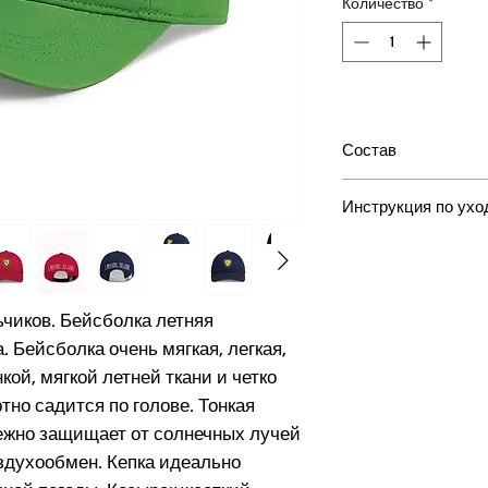
Количество
*
Состав
хлопок 100%
Инструкция по ухо
Ручная стирка, ма
градусов, Барабан
запрещено, Отбели
ьчиков. Бейсболка летняя
чистка запрещена
. Бейсболка очень мягкая, легкая,
кой, мягкой летней ткани и четко
но садится по голове. Тонкая
дежно защищает от солнечных лучей
здухообмен. Кепка идеально