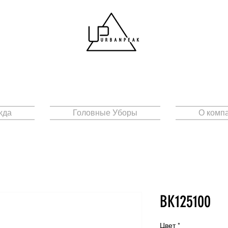
жда
Головные Уборы
О комп
BK125100
Цвет
*