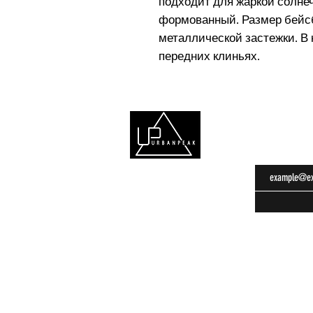
подходит для жаркой солнеч
формованный. Размер бейс
металлической застежки. В 
передних клиньях.
Подписат
Главная
Весна-лето
О компании
Осень-зима