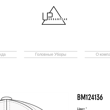
жда
Головные Уборы
О комп
BM124136
Цвет
*