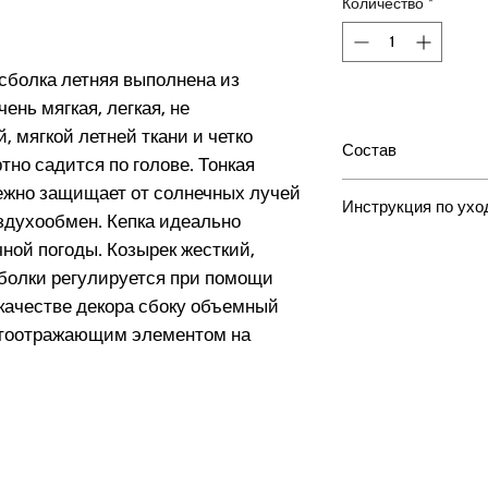
Количество
*
сболка летняя выполнена из
чень мягкая, легкая, не
, мягкой летней ткани и четко
Состав
но садится по голове. Тонкая
100% хлопок
дежно защищает от солнечных лучей
Инструкция по ухо
здухообмен. Кепка идеально
Ручная стирка, ма
ной погоды. Козырек жесткий,
градусов, Барабан
болки регулируется при помощи
запрещено, Отбели
 качестве декора сбоку объемный
чистка запрещена
ветоотражающим элементом на
ься на новости
UP
Связат