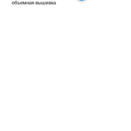
объемная вышивка
градиентом на передних
клиньях.
Состав
хлопок 100%
Инструкция по уходу
Ручная стирка, максимальная
температура 40 градусов,
Барабанная сушка запрещена,
Глажение запрещено,
Отбеливание запрещено, Сухая
чистка запрещена
Подписаться на новости
UP
Связаться с нами для заказа:
ПОДПИСАТЬСЯ