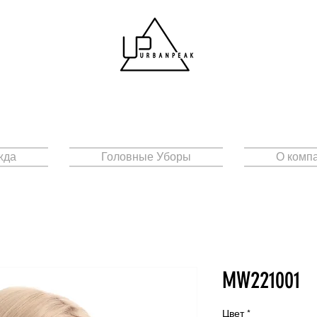
жда
Головные Уборы
О комп
MW221001
Цвет
*