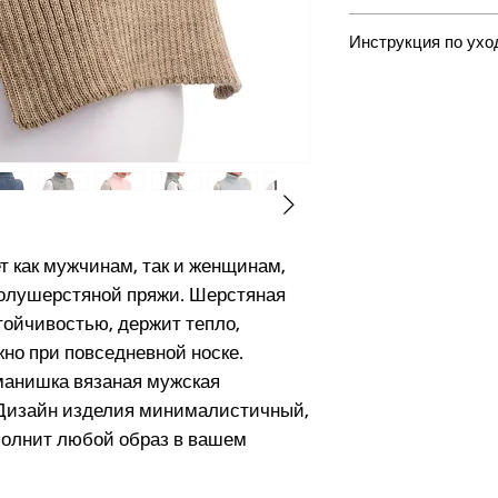
50% шерсть, 50% П
Инструкция по ухо
Ручная стирка при
градусов. Отбелив
использовать отб
стиральные порошк
сушить в стиральн
сушить в горизонта
отжима. Гладить п
т как мужчинам, так и женщинам,
полушерстяной пряжи. Шерстяная
тойчивостью, держит тепло,
но при повседневной носке.
манишка вязаная мужская
 Дизайн изделия минималистичный,
олнит любой образ в вашем