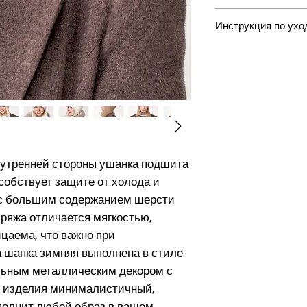
42% выдра, 18% виск
Инструкция по ухо
эластан
Ручная стирка при
градусов. Отбелив
использовать отб
стиральные порошк
сушить в стиральн
сушить в горизонта
отжима. Глажка за
нутренней стороны ушанка подшита
собствует защите от холода и
 с большим содержанием шерсти
ряжа отличается мягкостью,
цаема, что важно при
а шапка зимняя выполнена в стиле
льным металлическим декором с
йн изделия минималистичный,
полнит любой образ в вашем