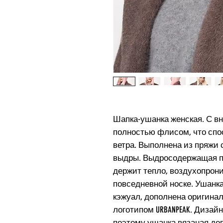
Шапка-ушанка женская. С в
полностью флисом, что спо
ветра. Выполнена из пряжи
выдры. Выдросодержащая п
держит тепло, воздухопрони
повседневной носке. Ушанк
кэжуал, дополнена оригина
логотипом URBANPEAK. Диза
поэтому ушанка вязаная до