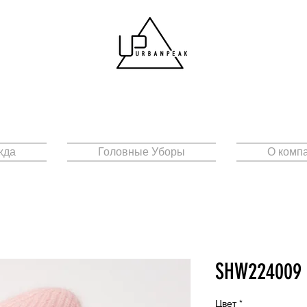
жда
Головные Уборы
О комп
SHW224009
Цвет
*