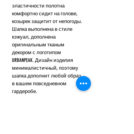
эластичности полотна
комфортно сидит на голове,
козырек защитит от непогоды.
Шапка выполнена в стиле
кэжуал, дополнена
оригинальным тканым
декором с логотипом
URBANPEAK. Дизайн изделия
минималистичный, поэтому
шапка дополнит любой образ
в вашем повседневном
гардеробе.
Состав
50% вискоза, 30% нейлон, 10%
Инструкция по уходу
шерсть, 10% полиэстер